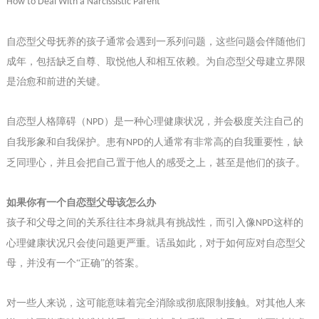
How to Deal With a Narcissistic Parent
自恋型父母抚养的孩子通常会遇到一系列问题，这些问题会伴随他们
成年，包括缺乏自尊、取悦他人和相互依赖。
为
自恋
型
父母建立界限
是治愈和前进的关键。
自恋型人格障碍（
）是一种心理健康状况，
并会
极度关注自己的
NPD
自我形象和自我保护。患有
的人通常有非常高的自我重要性，缺
NPD
乏同理心，并且会把自己置于他人的感受之上，甚至是他们的孩子。
如果你有一个自恋
型
父母该怎么办
孩子和父母之间的关系往往
本身就
具有挑战性，而引入像
这样的
NPD
心理健康状况只会使问题
更严重
。
话虽如此
，对于如何应对自恋
型
父
母，
并
没有
一个
“正确”的答案。
对一些人来说，这可能意味着完全消除或彻底限制接触。对其他人来