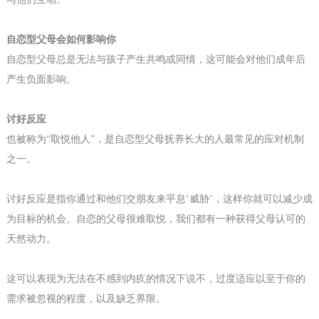
自恋
型
父母会如何影响你
自恋
型
父母总是无法与孩子产生共鸣或同情，这可能会对他们成年后
产生负面影响。
讨好反应
也被称为
“取悦他人”，是自恋型父母抚养长大的人最常见的应对机制
之一。
讨好反应是指你通过和他们交朋友来平息
‘威胁’，这样你就可以减少成
为目标的机会。自恋的父母很难取悦，我们都有一种获得父母认可的
天
然动力。
这可以表现为无法在不感到内疚的情况下说不，过度适应
以至于
你的
需求被忽视的程度，以及缺乏界限。