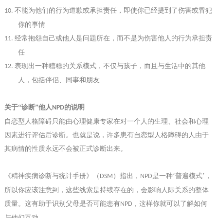
不能为他们的行为道歉或承担责任，即使你
已经
提
到
了伤害或冒犯
10.
你的事情
经常抱怨自己或他人是问题所在，而不是为伤害他人的行为承担责
11.
任
表现出一种糟糕的关系模式，不仅与孩子，而且与生活中的其他
12.
人，包括伴侣、同事和朋友
关于
“诊断”他人
的说明
NPD
自恋
型人格障碍
只能由心理健康专家在对一个人的生理、社会和心理
因素进行评估后诊断。也就是说，许多患有自恋型人格障碍的人由于
其病情的性质永远不会被正式诊断出来。
《精神疾病诊断与统计手册》（
）指出，
是一种‘普遍模式’，
DSM
NPD
所以你应该注意到，这些线索是持续存在的，会影响人际关系的整体
质量。这有助于识别父母
是否
可能患有
，这样你就可以了解如何
NPD
与他们互动。