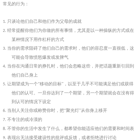
常见的行为：
只谈论他们自己和他们作为父母的成就
1.
经常提醒你他们为你做的所有事情，尤其是以一种操纵的方式或在
2.
某种情况下用作杠杆的方式
当你的需求阻碍了他们自己的需求时，他们的容忍度一直很低，这
3.
可能会导致愤怒爆发或发脾气
当你在沟通日常的挣扎时，
他们会
忽略
这些
，
并
把话题重新引回到
4.
他们自己身上
让期望成为一个
“移动的目标”，以至于几乎不可能满足他们或获得
5.
他们的认可。一旦你达到了一个期望，另一个期望就会在没有得
到认可的情况下设定
当别人关注你或称赞你时，把
“聚光灯”从你身上移开
6.
不
专注
的或
冷漠
的
7.
不管你的生活中发生了什么，都希望你能适应他们的需要和时间表
8.
表现出无法接受建设性的批评或反馈，或者拒绝进行讨论
9.