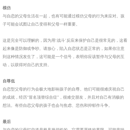
模仿
与自恋的父母生活在一起，也有可能通过模仿父母的行为来应对。孩
子可能会试图让自己变得和父母一样重要。
这是完全可以理解的，因为用
‘战斗’反应来保护自己是很常见的，这看
起来像是防御或争吵。请放心，陷入自恋状态是正常的，如果你注意
到这种情况发生了，这可能是一个信号，表明你应该暂停与父母的互
动，以获得对自己的支持。
自尊
低
自恋型父母的行为会极大地影响孩子的自尊。他们可能很难庆祝自己
的成就，经历
“冒名顶替综合症”，很难交朋友，并且对自己有消极的
想法。有些自恋父母的孩子也会与焦虑、悲伤和抑郁作斗争。
最后
与自恋的父母打交道是极具挑战性的。它需要严格的界限，可能意味