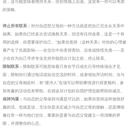
说，这可能意味着维持关系，但在情感上
后退
。这里有一些可以考虑
的策略。
停止所有
联系：
对付自恋型父母的一种方法就是把自己完全从关系中
抽离。如果你已经多次尝试挽救关系，但没有任何改善，这是一个有
用的选择，你需要保护自己。
“如果你觉得（这种关系）对你的心理健
康产生了负面影响——在交往中你变得害怕、沮丧或惊慌失措——至
少在你为自己寻求专业支持并能想出计划之前，停止联系。
限制联系：
限制联系可能意味着只有在节日或生日等特殊场合才
见
面
，限制你们通过电话或短信交流的时间，或者缩短拜访时间。当与
自恋的父母相处时，有
“缓冲人”在场可以帮助事情进行得更顺利，参
加
有趣
的活动
也有帮助
。在就诊后计划好自我护理也能帮助你减压。
保持沟通：
与自恋的父母保持沟通是可以的，如果你觉得这样做很舒
服的话。也就是说，无论你是决定减少与自恋父母的接触，还是继续
像往常一样与他们交往，重要的是要与自恋父母建立一些清晰的界
限，
并
调整你的心态。