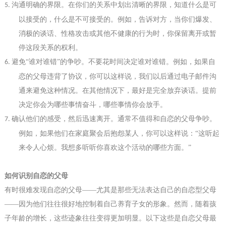
沟通明确的界限。在你们的关系中划出清晰的界限，知道什么是可
5.
以接受的，什么是不可接受的。例如，告诉对方，当你们爆发、
消极的谈话、性格攻击或其他不健康的行为时，你保留离开或暂
停这段关系的权利。
避免
“谁对谁错”的争吵。不要花时间决定谁对谁错。例如，如果自
6.
恋的父母违背了协议，你可以这样说
，
我们以后通过电子邮件沟
通来避免这种情况。在其他情况下，最好是完全放弃谈话。提前
决定你会为哪些事情奋斗，哪些事情你会放手。
确认他们的感受，然后迅速离开。通常不值得和自恋的父母争吵。
7.
例如，如果他们在家庭聚会后抱怨某人，你可以这样说：
“这听起
来令人心烦。我想多听听你喜欢这个活动的哪些方面。”
如何
识别
自恋的父母
有时很难发现自恋的父母
——尤其是那些无法表达自己的自恋
型
父母
——因为他们往往很好地控制着自己养育子女的形象。然而，随着孩
子年龄的增长，这些迹象往往变得更加明显。
以下
这些是自恋父母最